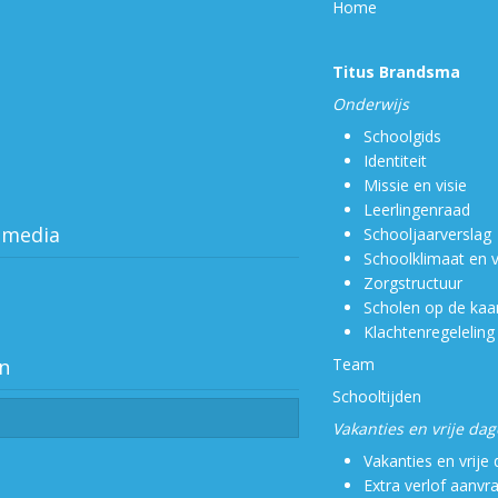
Home
Titus Brandsma
Onderwijs
Schoolgids
Identiteit
Missie en visie
Leerlingenraad
 media
Schooljaarverslag
Schoolklimaat en v
Zorgstructuur
Scholen op de kaa
Klachtenregeleling
n
Team
Schooltijden
Vakanties en vrije da
Vakanties en vrije
Extra verlof aanvr