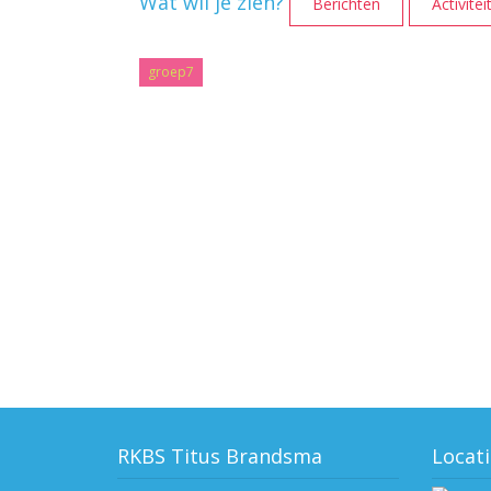
Wat wil je zien?
Berichten
Activitei
groep7
RKBS Titus Brandsma
Locati