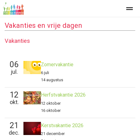
Vakanties en vrije dagen
Vakanties
Home
Zoeken
Nieuws
Agenda
Fo
06
Zomervakantie
jul.
6 juli
14 augustus
12
Herfstvakantie 2026
okt.
12 oktober
16 oktober
21
Kerstvakantie 2026
dec.
21 december