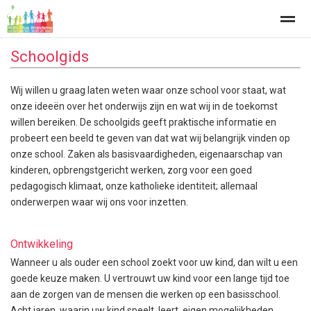
Schoolgids
Wij willen u graag laten weten waar onze school voor staat, wat
onze ideeën over het onderwijs zijn en wat wij in de toekomst
Home
Zoeken
Nieuws
Agenda
Fo
willen bereiken. De schoolgids geeft praktische informatie en
probeert een beeld te geven van dat wat wij belangrijk vinden op
onze school. Zaken als basisvaardigheden, eigenaarschap van
kinderen, opbrengstgericht werken, zorg voor een goed
pedagogisch klimaat, onze katholieke identiteit; allemaal
onderwerpen waar wij ons voor inzetten.
Ontwikkeling
Wanneer u als ouder een school zoekt voor uw kind, dan wilt u een
goede keuze maken. U vertrouwt uw kind voor een lange tijd toe
aan de zorgen van de mensen die werken op een basisschool.
Acht jaren, waarin uw kind speelt, leert, eigen mogelijkheden