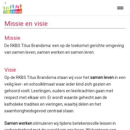
Missie en visie
Missie
De RKBS Titus Brandsma: een op de toekomst gerichte omgeving
Home
Zoeken
Nieuws
Agenda
Fo
van samen leven, samen werken en samen leren.
Visie
Op de RKBS Titus Brandsma staan wij voor het
samen leven
in een
veilig leer- en schoolklimaat waar ieder kind zich gezien en
gehoord voelt. Leerlingen, ouders en leerkrachten gaan met
respect met elkaar om. Er wordt waarde gehecht aan de
katholieke tradities en vieringen, waarbij delen en het
saamhorigheidsgevoel centraal staan.
Samen werken
stimuleren wij tijdens betekenisvolle lessen in
verbondenheid met de wereld om ons heen. Wij hanteren een