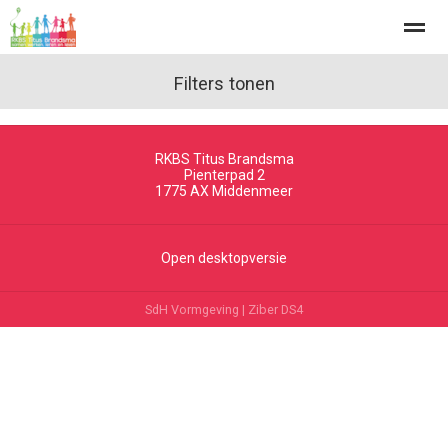
Filters tonen
RKBS Titus Brandsma
Home
Zoeken
Nieuws
Agenda
Fo
Pienterpad 2
1775 AX
Middenmeer
Open desktopversie
SdH Vormgeving |
Ziber DS4