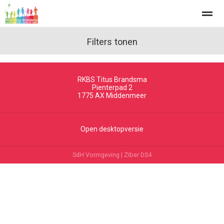
Filters tonen
RKBS Titus Brandsma
Home
Zoeken
Nieuws
Agenda
Fo
Pienterpad 2
1775 AX
Middenmeer
Open desktopversie
SdH Vormgeving |
Ziber DS4