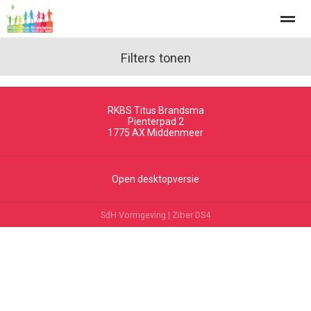
Filters tonen
RKBS Titus Brandsma
Home
Zoeken
Nieuws
Agenda
Fo
Pienterpad 2
1775 AX
Middenmeer
Open desktopversie
SdH Vormgeving |
Ziber DS4