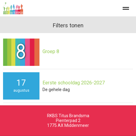
Filters tonen
Home
Zoeken
Nieuws
Agenda
Fo
Groep 8
17
Eerste schooldag 2026-2027
De gehele dag
augustus
RKBS Titus Brandsma
Pienterpad 2
1775 AX
Middenmeer