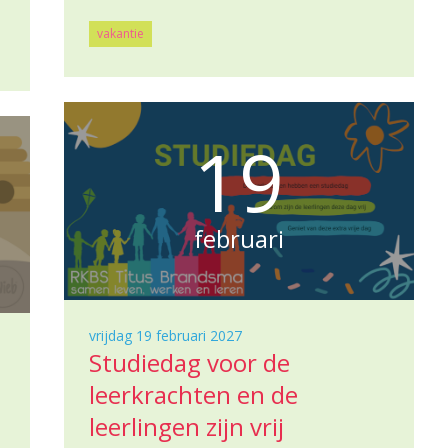
vakantie
19
februari
vrijdag 19 februari 2027
Studiedag voor de
leerkrachten en de
leerlingen zijn vrij