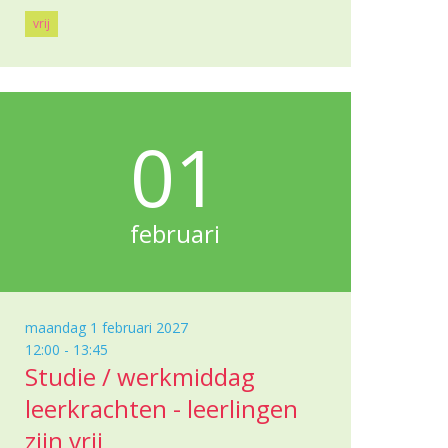
vrij
01
februari
maandag 1 februari 2027
12:00 - 13:45
Studie / werkmiddag
leerkrachten - leerlingen
zijn vrij