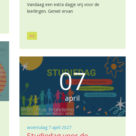
Vandaag een extra dagje vrij voor de
leerlingen. Geniet ervan
vrij
07
april
woensdag 7 april 2027
Studiedag voor de